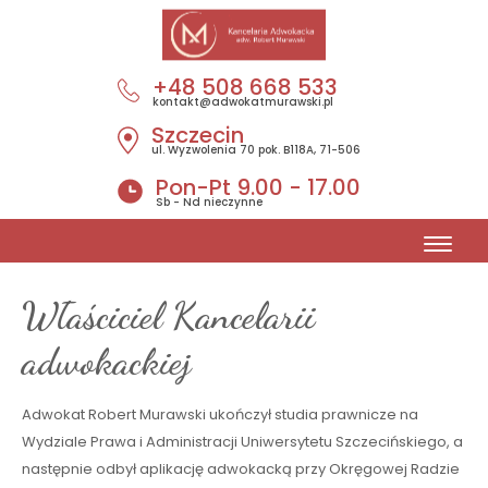
+48 508 668 533
kontakt@adwokatmurawski.pl
Szczecin
O mnie
ul. Wyzwolenia 70 pok. B118A, 71-506
Pon-Pt 9.00 - 17.00
Sb - Nd nieczynne
+48 508 668 533
kontakt@adwokatmurawski.pl
Właściciel Kancelarii
adwokackiej
Adwokat Robert Murawski ukończył studia prawnicze na
Wydziale Prawa i Administracji Uniwersytetu Szczecińskiego, a
następnie odbył aplikację adwokacką przy Okręgowej Radzie