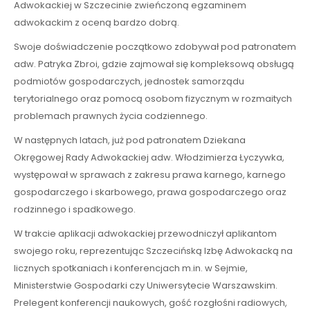
Adwokackiej w Szczecinie zwieńczoną egzaminem
adwokackim z oceną bardzo dobrą.
Swoje doświadczenie początkowo zdobywał pod patronatem
adw. Patryka Zbroi, gdzie zajmował się kompleksową obsługą
podmiotów gospodarczych, jednostek samorządu
terytorialnego oraz pomocą osobom fizycznym w rozmaitych
problemach prawnych życia codziennego.
W następnych latach, już pod patronatem Dziekana
Okręgowej Rady Adwokackiej adw. Włodzimierza Łyczywka,
występował w sprawach z zakresu prawa karnego, karnego
gospodarczego i skarbowego, prawa gospodarczego oraz
rodzinnego i spadkowego.
W trakcie aplikacji adwokackiej przewodniczył aplikantom
swojego roku, reprezentując Szczecińską Izbę Adwokacką na
licznych spotkaniach i konferencjach m.in. w Sejmie,
Ministerstwie Gospodarki czy Uniwersytecie Warszawskim.
Prelegent konferencji naukowych, gość rozgłośni radiowych,