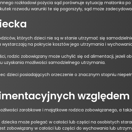
nego rozkładowi pożycia sąd porównuje sytuację małżonka po r
skutek rozwodu warunki te się pogorszyły, sąd może zadecydow
ziecka
dziców, których dzieci nie są w stanie utrzymać się samodzielni
a wystarczają na pokrycie kosztów jego utrzymania i wychowania
ci, rodzic zobowiązany może uchylić się od alimentacji, jeżeli 
lu uzyskania możliwości samodzielnego utrzymania.
c dzieci posiadających orzeczenie o znacznym stopniu niepełno
limentacyjnych względem 
żliwości zarobkowe i majątkowe rodzica zobowiązanego, a także
ziecka może polegać w całości lub części na osobistych stara
c jest zobowiązany w całości lub części do wychowania lub utrzym