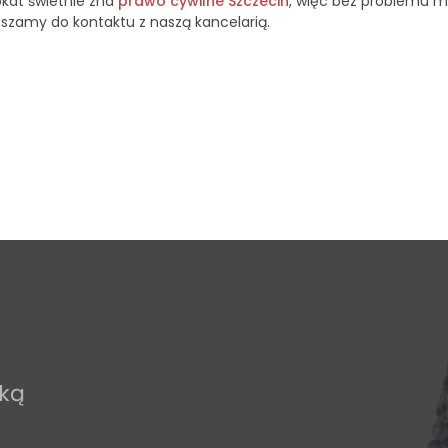
okat świetnie zna
prawo cywilne Szczecin
, więc bez problemu m
aszamy do kontaktu z naszą kancelarią.
ską