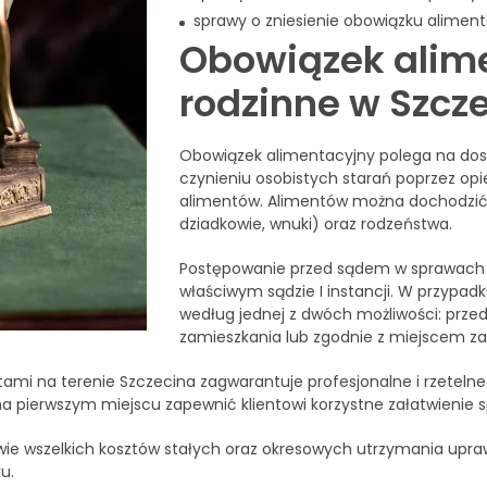
sprawy o zniesienie obowiązku alimenta
Obowiązek alim
rodzinne w Szcze
Obowiązek alimentacyjny polega na dost
czynieniu osobistych starań poprzez o
alimentów. Alimentów można dochodzić od
dziadkowie, wnuki) oraz rodzeństwa.
Postępowanie przed sądem w sprawach 
właściwym sądzie I instancji. W przypa
według jednej z dwóch możliwości: prze
zamieszkania lub zgodnie z miejscem za
i na terenie Szczecina zagwarantuje profesjonalne i rzetelne
a pierwszym miejscu zapewnić klientowi korzystne załatwienie 
e wszelkich kosztów stałych oraz okresowych utrzymania uprawn
u.