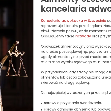
kancelaria adw
Kancelaria adwokacka w Szczecinie
ud
reprezentuje klientów przed sądem. Nas
chwili złożenia pozwu, aż do momentu 
Obsługujemy także
rozwody
oraz przyzn
Obowiązek alimentacyjny oraz wysokość
na drodze pozasądowej np. poprzez umo
ugody alimentacyjnej przed mediatorem
miała moc wyroku sądowego musi zostać
W przypadkach, gdy strony nie mogą os
alimentów lub osoba zobowiązana unika 
skierować na drogę sądową.
Do najczęściej wytaczanych przed sąd w
sprawy o przyznanie świadczenia,
sprawy odnośnie obniżenia lub podwyż