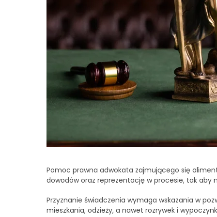
Pomoc prawna adwokata zajmującego się alimentam
dowodów oraz reprezentację w procesie, tak aby n
Przyznanie świadczenia wymaga wskazania w pozwi
mieszkania, odzieży, a nawet rozrywek i wypoczynk