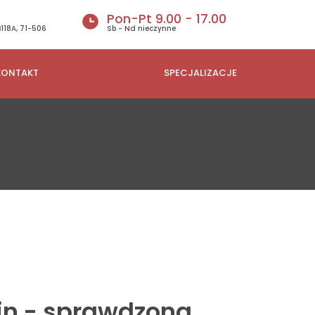
Pon-Pt 9.00 - 17.00
B118A, 71-506
Sb - Nd nieczynne
KONTAKT
SPECJALIZACJE
in - sprawdzona