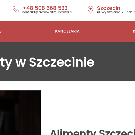
+48 508 668 533
Szczecin
kontakt@adwokatmurawski.pl
ul. Wyzwolenia 70 pok. 
E
KANCELARIA
ty w Szczecinie
Alimenty Szczec