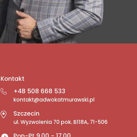
Kontakt
+48 508 668 533
kontakt@adwokatmurawski.pl
Szczecin
ul. Wyzwolenia 70 pok. B118A, 71-506
Pon-Pt 9.00 - 17.00