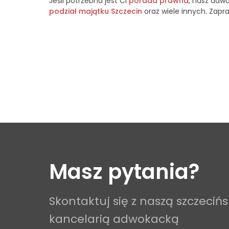
Jeśli potrzebna jest Ci
porada prawna
, nasz adw
podział majątku Szczecin
oraz wiele innych. Zapr
Masz pytania?
Skontaktuj się z naszą szczeciń
kancelarią adwokacką